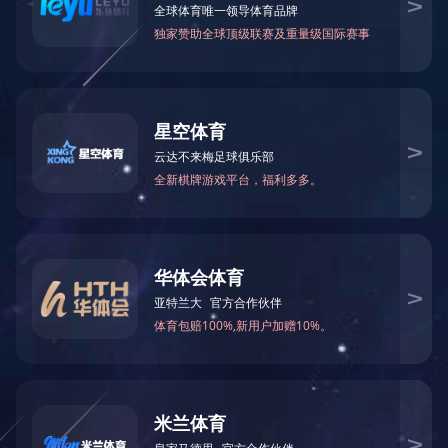
国）
产品
DGY9