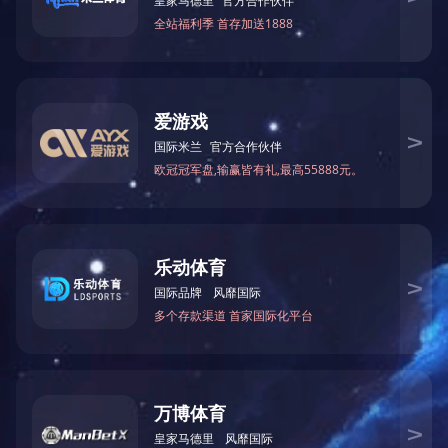
产品详情：
最大起重量
(t)
额定功率（
kW/r.p.m
）
整体总质量（
kg
）
公司概况
产品展
服务热线
公司简介
九州官方